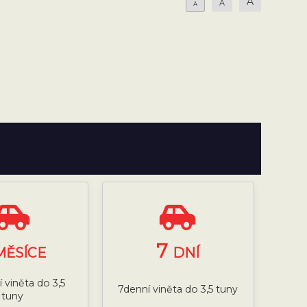
A
A
A
7
MĚSÍCE
DNÍ
 viněta do 3,5
7denní viněta do 3,5 tuny
tuny