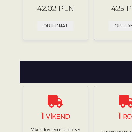
42.02 PLN
425 
OBJEDNAT
OBJED
1
1
VÍKEND
RO
Víkendová viněta do 3,5