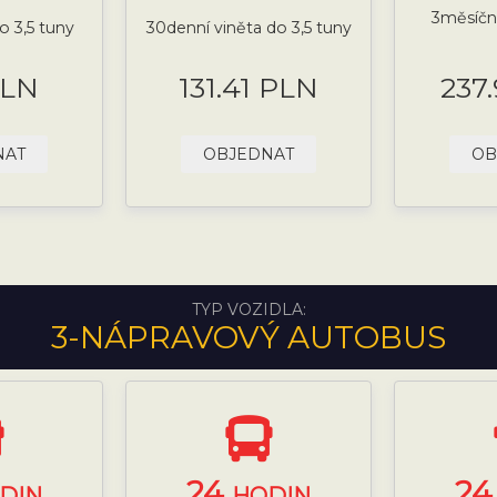
3měsíční
o 3,5 tuny
30denní viněta do 3,5 tuny
PLN
131.41 PLN
237
NAT
OBJEDNAT
OB
TYP VOZIDLA:
3-NÁPRAVOVÝ AUTOBUS
24
2
DIN
HODIN