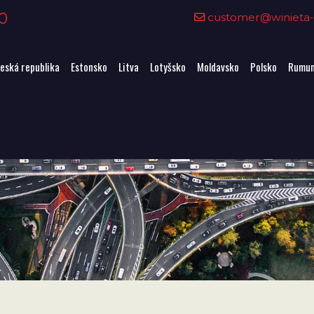
0
customer@winieta-o
eská republika
Estonsko
Litva
Lotyšsko
Moldavsko
Polsko
Rumun