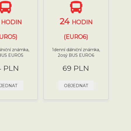
4
24
HODIN
HODIN
EURO5)
(EURO6)
álniční známka,
1denní dálniční známka,
 BUS EURO5
2osý BUS EURO6
4 PLN
69 PLN
JEDNAT
OBJEDNAT