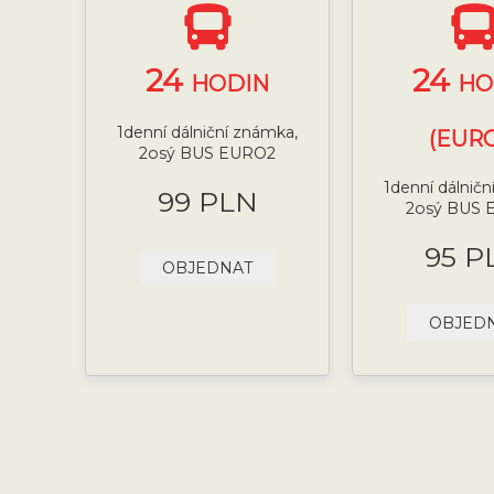
24
24
HODIN
HO
1denní dálniční známka,
(EURO
2osý BUS EURO2
1denní dálničn
99 PLN
2osý BUS 
95 P
OBJEDNAT
OBJED