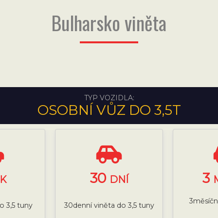
Bulharsko viněta
TYP VOZIDLA:
OSOBNÍ VŮZ DO 3,5T
30
3
K
DNÍ
3měsíční
o 3,5 tuny
30denní viněta do 3,5 tuny