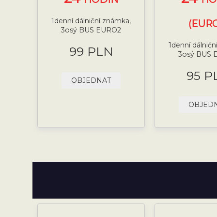
1denní dálniční známka,
(EURO
3osý BUS EURO2
1denní dálničn
99 PLN
3osý BUS 
95 P
OBJEDNAT
OBJED