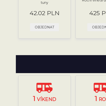
Roční viněta d
tuny
42.02 PLN
425 
OBJEDNAT
OBJED
1
1
VÍKEND
RO