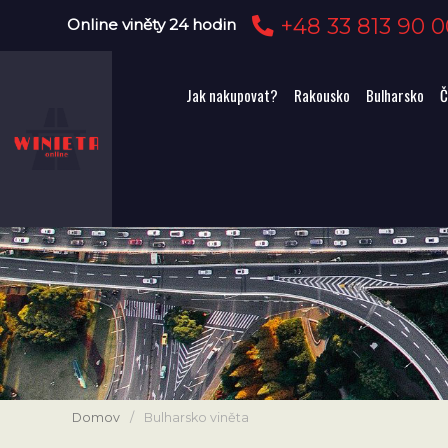
+48 33 813 90 0
Online viněty 24 hodin
Jak nakupovat?
Rakousko
Bulharsko
Č
Domov
/
Bulharsko viněta