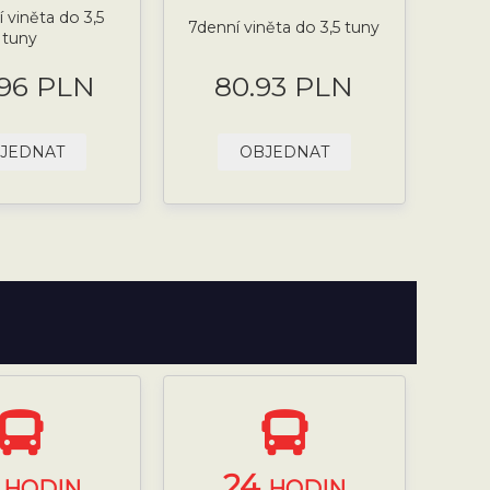
 viněta do 3,5
7denní viněta do 3,5 tuny
tuny
.96 PLN
80.93 PLN
JEDNAT
OBJEDNAT
4
24
HODIN
HODIN