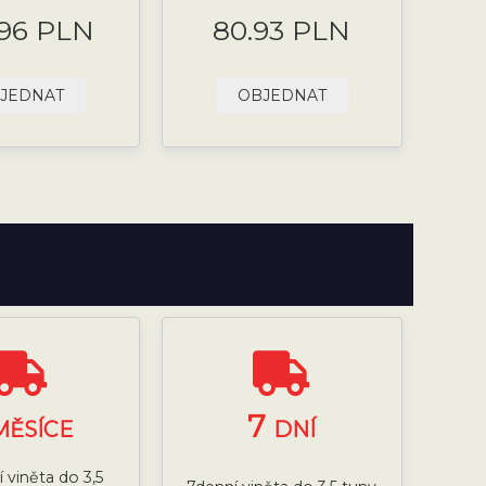
.96 PLN
80.93 PLN
JEDNAT
OBJEDNAT
7
MĚSÍCE
DNÍ
 viněta do 3,5