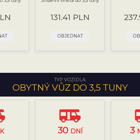
o 3,5 tuny
30denní viněta do 3,5 tuny
PLN
131.41 PLN
237
NAT
OBJEDNAT
OB
TYP VOZIDLA:
OBYTNÝ VŮZ DO 3,5 TUNY
30
3
K
DNÍ