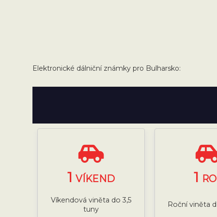
Elektronické dálniční známky pro Bulharsko:
1
1
VÍKEND
RO
Víkendová viněta do 3,5
Roční viněta d
tuny