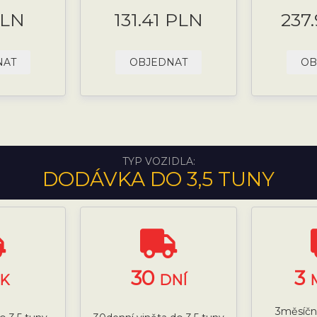
PLN
131.41 PLN
237
NAT
OBJEDNAT
OB
TYP VOZIDLA:
DODÁVKA DO 3,5 TUNY
30
3
K
DNÍ
3měsíční