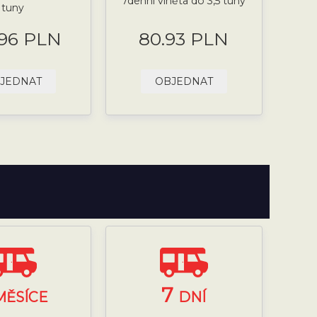
7denní viněta do 3,5 tuny
tuny
.96 PLN
80.93 PLN
JEDNAT
OBJEDNAT
7
MĚSÍCE
DNÍ