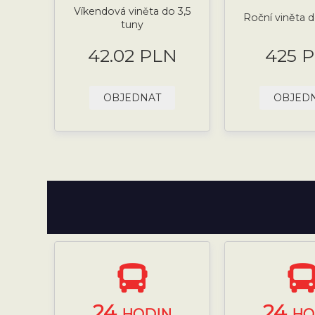
Víkendová viněta do 3,5
Roční viněta d
tuny
42.02 PLN
425 
OBJEDNAT
OBJED
24
24
HODIN
HO