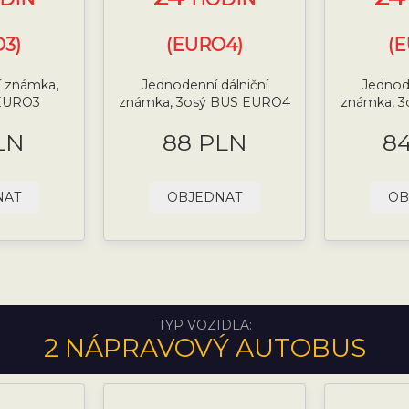
3)
(EURO4)
(
í známka,
Jednodenní dálniční
Jednode
EURO3
známka, 3osý BUS EURO4
známka, 
LN
88 PLN
8
NAT
OBJEDNAT
OB
TYP VOZIDLA:
2 NÁPRAVOVÝ AUTOBUS