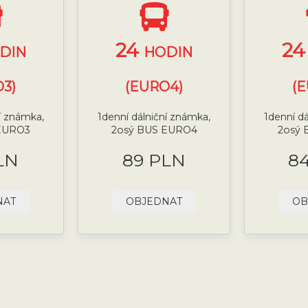
24
2
DIN
HODIN
3)
(EURO4)
(
í známka,
1denní dálniční známka,
1denní d
EURO3
2osý BUS EURO4
2osý
LN
89 PLN
8
NAT
OBJEDNAT
OB