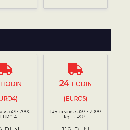
T
4
24
HODIN
HODIN
URO4)
(EURO5)
něta 3501-12000
1denní viněta 3501-12000
 EURO 4
kg EURO 5
9 PLN
119 PLN