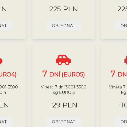
LN
225 PLN
22
NAT
OBJEDNAT
OB
7
7
URO4)
DNÍ (EURO5)
DN
3001-3500
Viněta 7 dní 3001-3500
Viněta 7
O 4
kg EURO 5
kg
PLN
129 PLN
11
NAT
OBJEDNAT
OB