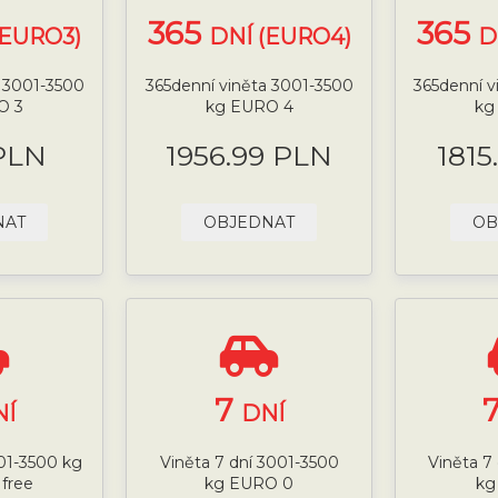
365
365
(EURO3)
DNÍ (EURO4)
D
a 3001-3500
365denní viněta 3001-3500
365denní v
O 3
kg EURO 4
kg
PLN
1956.99 PLN
1815
NAT
OBJEDNAT
OB
7
NÍ
DNÍ
001-3500 kg
Viněta 7 dní 3001-3500
Viněta 7
 free
kg EURO 0
kg