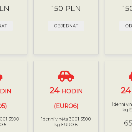
PLN
150 PLN
15
NAT
OBJEDNAT
OB
24
2
DIN
HODIN
1denní vi
5)
(EURO6)
kg 
 3001-3500
1denní viněta 3001-3500
6
O 5
kg EURO 6