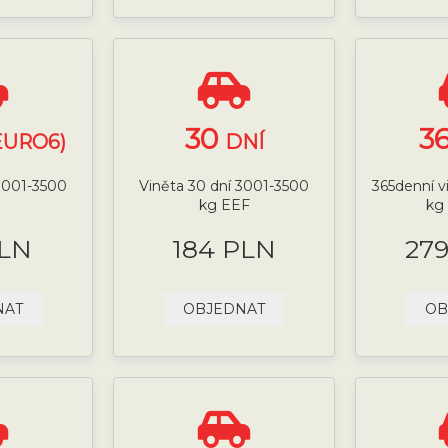
30
3
EURO6)
DNÍ
 3001-3500
Viněta 30 dní 3001-3500
365denní v
kg EEF
kg
PLN
184 PLN
27
NAT
OBJEDNAT
OB