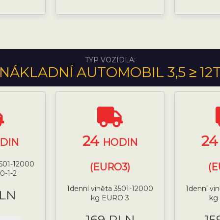
TYP VOZIDLA:
NÁKLADNÍ AUTOMOBIL 3,5 ≥ 12
24
2
DIN
HODIN
3501-12000
(EURO3)
(E
0-1-2
1denní viněta 3501-12000
1denní vi
PLN
kg EURO 3
kg
169 PLN
15