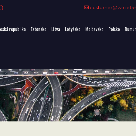
0
customer@winieta-o
eská republika
Estonsko
Litva
Lotyšsko
Moldavsko
Polsko
Rumun