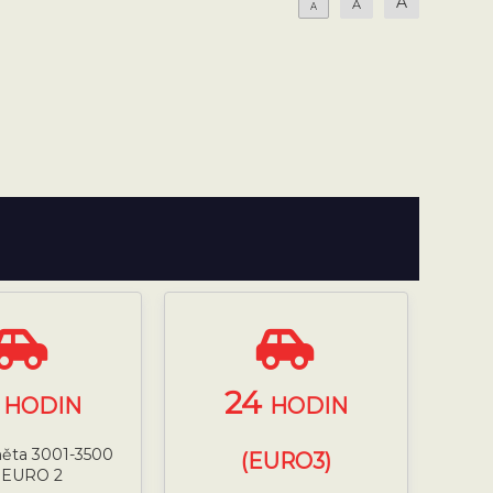
A
A
A
4
24
HODIN
HODIN
něta 3001-3500
(EURO3)
 EURO 2