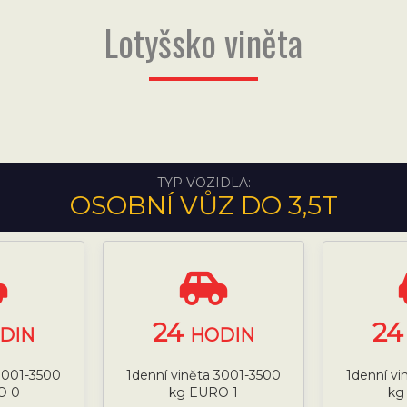
Lotyšsko viněta
TYP VOZIDLA:
OSOBNÍ VŮZ DO 3,5T
24
2
DIN
HODIN
 3001-3500
1denní viněta 3001-3500
1denní vi
O 0
kg EURO 1
kg