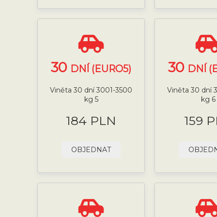
30
30
DNÍ (EURO5)
DNÍ (
Viněta 30 dní 3001-3500
Viněta 30 dní
kg 5
kg 6
184 PLN
159 
OBJEDNAT
OBJED