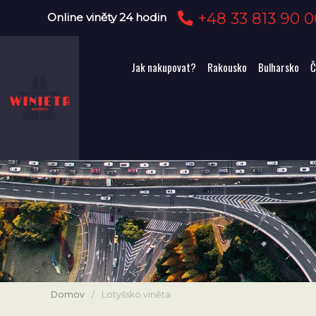
+48 33 813 90 0
Online viněty 24 hodin
Jak nakupovat?
Rakousko
Bulharsko
Č
Domov
/
Lotyšsko viněta