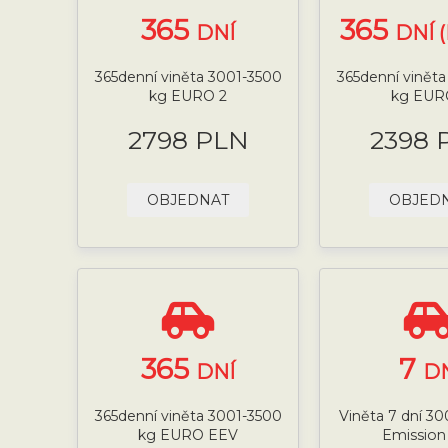
365
365
DNÍ
DNÍ 
365denní viněta 3001-3500
365denní vinět
kg EURO 2
kg EUR
2798 PLN
2398 
OBJEDNAT
OBJED
365
7
DNÍ
D
365denní viněta 3001-3500
Viněta 7 dní 3
kg EURO EEV
Emission