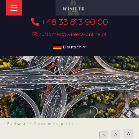
+48 33 813 90 00
customer@winieta-online.pl
Deutsch
Startseite
/
Slowenien vignette
A
A
A