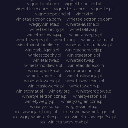
vignette-pl.com
vignette-poland.pl
vignette-ro.com
vignette-si.com
vignette.pl
vignettepoland.pl
vinetki.pl
vinietaelectronica.com
vinieteelectronice.com
wegrywinieta.pl
winieta-austria.pl
winieta-czechy.pl
winieta-litwa.pl
winieta-słowacja.pl
winieta-wegry.pl
winieta-węgry.pl
winieta.org
winietaaustria.pl
winietaaustriaonline.pl
winietaautostradowa.pl
winietabulgaria.pl
winietachorwacja.pl
winietaczechy.pl
winietaestonia.pl
winietalitwa.pl
winietalotwa.pl
winietamoldawia.pl
winietaonline.com
winietapolska.pl
winietarumunia.pl
winietaslovenia.pl
winietaslowacja.pl
winietaslowenia.pl
winietaszwajcaria.pl
winietasłowenia.pl
winietawegry.pl
winietomat.pl
winiety.org
winietydrogowe.pl
winietyelektroniczne.pl
winietyestonia.pl
winietywegry.pl
winietyzagraniczne.pl
winietyzakup.pl
węgry-winieta.pl
xn--sowacja-njb.org.pl
xn--soweniawinieta-gnc.pl
xn--wgry-winieta-4vb.pl
xn--winieta-sowacja-7sc.pl
xn--winieta-wgry-dwb.pl