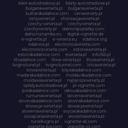
bilet-autostradowy.pl
bilety-autostradowe.pl
bulgariawienieta.pl
bulgariawinieta.pl
bulharskadalnice.com
cenawiniety.pl
cenywiniet.pl
chorwacjawinieta.pl
czechy-winieta.pl
czechywinieta.pl
czechywiniety.pl
dalnicnipoplatky.com
dalnicniznamka.eu
digital-vignette.de
e-vignette.pl
e-winieta.eu
edalnice.org
edalnice.pl
electronicavinieta.com
electroniceviniete.com
estoniawinieta.pl
estonskadalnice.com
ewinieta.pl
info365.pl
litvadalnice.com
litwa-winieta.pl
litwawinieta.pl
livignotunel.pl
livignotunnel.com
lotvawinieta.pl
lotwawinieta.pl
lotysskadalnice.com
madarskadalnice.com
moldavskadalnice.com
moldawiawinieta.pl
najtanszewiniety.pl
oplatyautostradowe.pl
pl-vignette.com
polskadalnice.com
rakouskadalnice.com
rumuniawinieta.pl
sloveniawinieta.pl
slovenskadalnice.com
slovinskadalnice.com
slowacja-winieta.pl
slowacjawinieta.pl
sloweniawinieta.pl
svycarskadalnice.com
szwajcariawinieta.pl
słoweniawinieta.pl
tunellivigno.pl
vignette-at.com
vignette-bg.com
vignette-cz.com