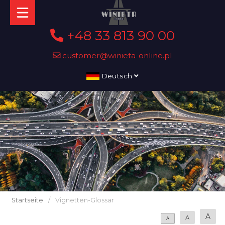
+48 33 813 90 00
customer@winieta-online.pl
Deutsch
Startseite
/
Vignetten-Glossar
A
A
A