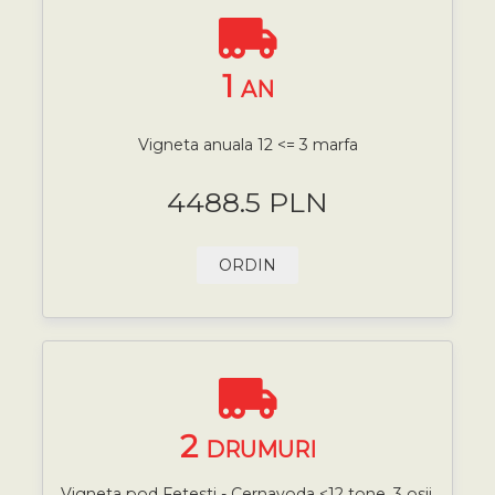
1
AN
Vigneta anuala 12 <= 3 marfa
4488.5 PLN
ORDIN
2
DRUMURI
Vigneta pod Fetesti - Cernavoda <12 tone, 3 osii,