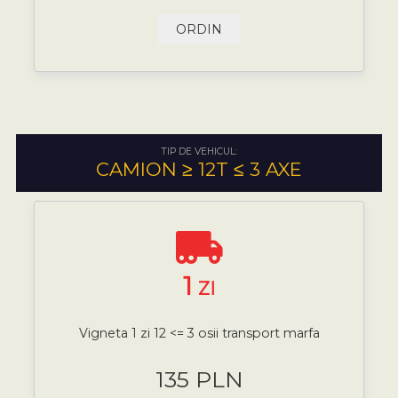
ORDIN
TIP DE VEHICUL:
CAMION ≥ 12T ≤ 3 AXE
1
ZI
Vigneta 1 zi 12 <= 3 osii transport marfa
135 PLN