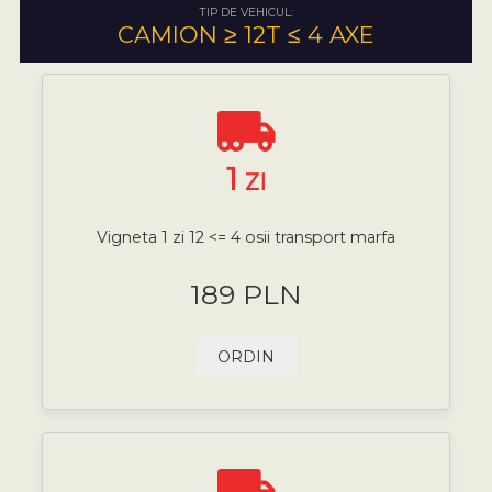
TIP DE VEHICUL:
CAMION ≥ 12T ≤ 4 AXE
1
ZI
Vigneta 1 zi 12 <= 4 osii transport marfa
189 PLN
ORDIN