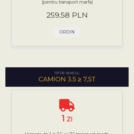
(pentru transport marfa)
259.58 PLN
ORDIN
TIP DE VEHICUL:
CAMION 3.5 ≥ 7,5T
1
ZI