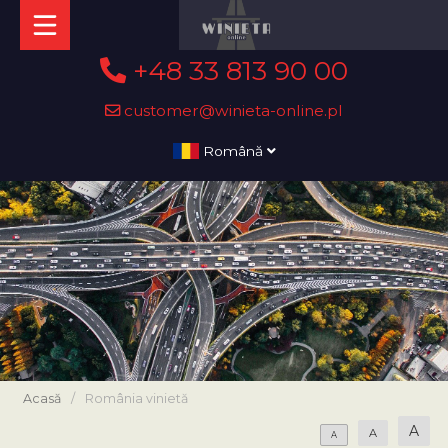
+48 33 813 90 00
customer@winieta-online.pl
Română
Acasă
/
România vinietă
A
A
A