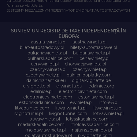
cu toate acestea, nefurnizarea datelor poate duce la incapacitatea de a
furniza servicii/oferta.
JESTEŚMY NIEZALEŻNYM REJESTRATOREM OPŁAT AUTOSTRADOWYCH
SUNTEM UN REGISTR DE TAXE INDEPENDENȚĂ ÎN
EUROPA:
austria-winieta.pl
austriawinieta.pl
bilet-autostradowy.pl
bilety-autostradowe.pl
bulgariawienieta.pl
bulgariawinieta.pl
bulharskadalnice.com
cenawiniety.pl
cenywiniet.pl
chorwacjawinieta.pl
czechy-winieta.pl
czechywinieta.pl
czechywiniety.pl
dalnicnipoplatky.com
dalnicniznamka.eu
digital-vignette.de
e-vignette.pl
e-winieta.eu
edalnice.org
edalnice.pl
electronicavinieta.com
electroniceviniete.com
estoniawinieta.pl
estonskadalnice.com
ewinieta.pl
info365.pl
litvadalnice.com
litwa-winieta.pl
litwawinieta.pl
livignotunel.pl
livignotunnel.com
lotvawinieta.pl
lotwawinieta.pl
lotysskadalnice.com
madarskadalnice.com
moldavskadalnice.com
moldawiawinieta.pl
najtanszewiniety.pl
oplatyautostradowe.pl
pl-vignette.com