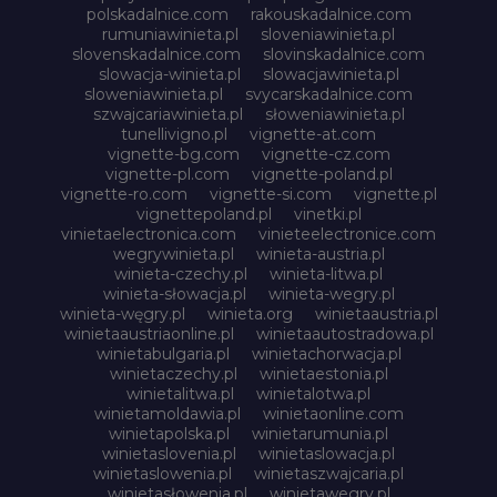
polskadalnice.com
rakouskadalnice.com
rumuniawinieta.pl
sloveniawinieta.pl
slovenskadalnice.com
slovinskadalnice.com
slowacja-winieta.pl
slowacjawinieta.pl
sloweniawinieta.pl
svycarskadalnice.com
szwajcariawinieta.pl
słoweniawinieta.pl
tunellivigno.pl
vignette-at.com
vignette-bg.com
vignette-cz.com
vignette-pl.com
vignette-poland.pl
vignette-ro.com
vignette-si.com
vignette.pl
vignettepoland.pl
vinetki.pl
vinietaelectronica.com
vinieteelectronice.com
wegrywinieta.pl
winieta-austria.pl
winieta-czechy.pl
winieta-litwa.pl
winieta-słowacja.pl
winieta-wegry.pl
winieta-węgry.pl
winieta.org
winietaaustria.pl
winietaaustriaonline.pl
winietaautostradowa.pl
winietabulgaria.pl
winietachorwacja.pl
winietaczechy.pl
winietaestonia.pl
winietalitwa.pl
winietalotwa.pl
winietamoldawia.pl
winietaonline.com
winietapolska.pl
winietarumunia.pl
winietaslovenia.pl
winietaslowacja.pl
winietaslowenia.pl
winietaszwajcaria.pl
winietasłowenia.pl
winietawegry.pl