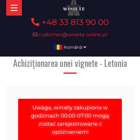
+48 33 813 90 00
customer@winieta-online.pl
Română
Achiziționarea unei vignete - Letonia
Uwaga, winiety zakupione w
godzinach 00:00-07:00 mogą
zostać zarejestrowane z
opóźnieniem!