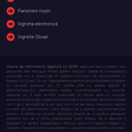
Partenerii noștri
Vigneta electronică
Vignete Glosar
Clauza de informare în legătură cu GDPR
administratorul datelor dvs.
personale este Feniqs.pl Prosta Spółka Akcyjna. Datele dumneavoastră
personale vor fi prelucrate în vederea furnizării de servicii/oferte în
temeiul art. 6 sec. 1 lit. din Regulamentul general privind protecția datelor
cu caracter personal din 27 aprilie 2016 ca interes legitim al
administratorului, destinatarii datelor dumneavoastră cu caracter
personal vor fi doar entități autorizate să obțină date cu caracter
personal în baza legii, datele dumneavoastră cu caracter personal stocate
vor fi pe o perioadă de 5 ani sau mai mult pe baza interesului legitim
urmărit de administrator, aveți dreptul de a solicita administratorului
accesul la datele cu caracter personal, dreptul de a rectifica ștergerea
acestora sau de a limita prelucrarea, aveți dreptul de a depune o
plângere la adresa Președintelui Biroului pentru Protecția Datelor cu
Caracter Personal, furnizarea datelor cu caracter personal este voluntară,