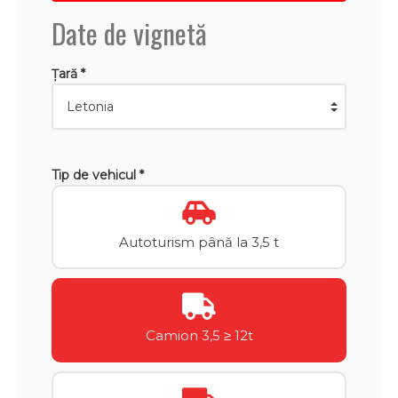
Date de vignetă
Țară *
Tip de vehicul *
Autoturism până la 3,5 t
Camion 3,5 ≥ 12t