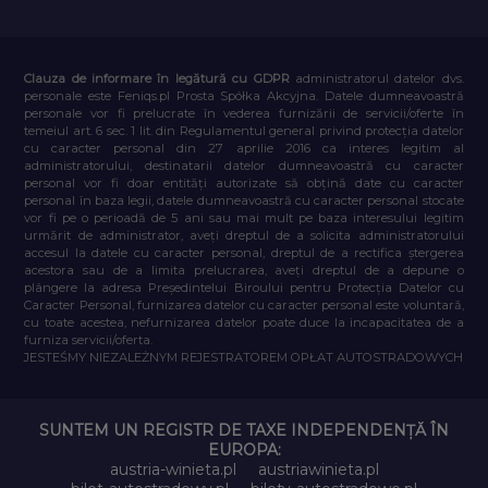
Clauza de informare în legătură cu GDPR
administratorul datelor dvs.
personale este Feniqs.pl Prosta Spółka Akcyjna. Datele dumneavoastră
personale vor fi prelucrate în vederea furnizării de servicii/oferte în
temeiul art. 6 sec. 1 lit. din Regulamentul general privind protecția datelor
cu caracter personal din 27 aprilie 2016 ca interes legitim al
administratorului, destinatarii datelor dumneavoastră cu caracter
personal vor fi doar entități autorizate să obțină date cu caracter
personal în baza legii, datele dumneavoastră cu caracter personal stocate
vor fi pe o perioadă de 5 ani sau mai mult pe baza interesului legitim
urmărit de administrator, aveți dreptul de a solicita administratorului
accesul la datele cu caracter personal, dreptul de a rectifica ștergerea
acestora sau de a limita prelucrarea, aveți dreptul de a depune o
plângere la adresa Președintelui Biroului pentru Protecția Datelor cu
Caracter Personal, furnizarea datelor cu caracter personal este voluntară,
cu toate acestea, nefurnizarea datelor poate duce la incapacitatea de a
furniza servicii/oferta.
JESTEŚMY NIEZALEŻNYM REJESTRATOREM OPŁAT AUTOSTRADOWYCH
SUNTEM UN REGISTR DE TAXE INDEPENDENȚĂ ÎN
EUROPA:
austria-winieta.pl
austriawinieta.pl