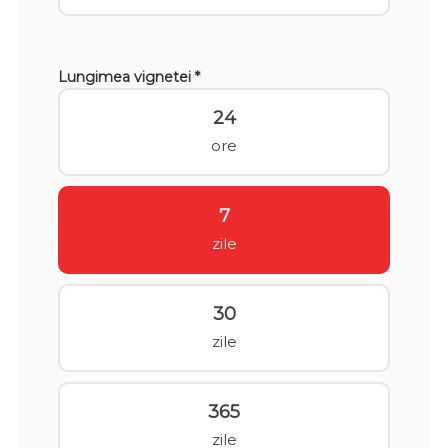
Lungimea vignetei *
24
ore
7
zile
30
zile
365
zile