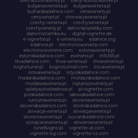
bilet-autostradowy.pl
bilety-autostradowe.pl
bulgariawienieta.pl
bulgariawinieta.pl
bulharskadalnice.com
cenawiniety.pl
cenywiniet.pl
chorwacjawinieta.pl
czechy-winieta.pl
czechywinieta.pl
czechywiniety.pl
dalnicnipoplatky.com
dalnicniznamka.eu
digital-vignette.de
e-vignette.pl
e-winieta.eu
edalnice.org
edalnice.pl
electronicavinieta.com
electroniceviniete.com
estoniawinieta.pl
estonskadalnice.com
ewinieta.pl
info365.pl
litvadalnice.com
litwa-winieta.pl
litwawinieta.pl
livignotunel.pl
livignotunnel.com
lotvawinieta.pl
lotwawinieta.pl
lotysskadalnice.com
madarskadalnice.com
moldavskadalnice.com
moldawiawinieta.pl
najtanszewiniety.pl
oplatyautostradowe.pl
pl-vignette.com
polskadalnice.com
rakouskadalnice.com
rumuniawinieta.pl
sloveniawinieta.pl
slovenskadalnice.com
slovinskadalnice.com
slowacja-winieta.pl
slowacjawinieta.pl
sloweniawinieta.pl
svycarskadalnice.com
szwajcariawinieta.pl
słoweniawinieta.pl
tunellivigno.pl
vignette-at.com
vignette-bg.com
vignette-cz.com