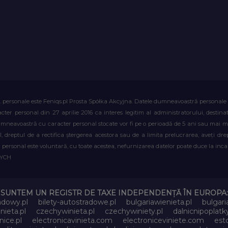
. personale este Feniqs.pl Prosta Spółka Akcyjna. Datele dumneavoastră personale vor 
acter personal din 27 aprilie 2016 ca interes legitim al administratorului, destin
dumneavoastră cu caracter personal stocate vor fi pe o perioadă de 5 ani sau mai mu
al, dreptul de a rectifica ștergerea acestora sau de a limita prelucrarea, aveți d
personal este voluntară, cu toate acestea, nefurnizarea datelor poate duce la incapa
WYCH
SUNTEM UN REGISTR DE TAXE INDEPENDENȚĂ ÎN EUROPA:
adowy.pl
bilety-autostradowe.pl
bulgariawienieta.pl
bulgari
nieta.pl
czechywinieta.pl
czechywiniety.pl
dalnicnipoplat
nice.pl
electronicavinieta.com
electroniceviniete.com
esto