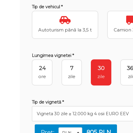
Tip de vehicul *
Autoturism până la 3,5 t
Camion 3
Lungimea vignetei *
24
7
30
3
ore
zile
zile
zi
Tip de vignetă *
Preț:
805 PLN