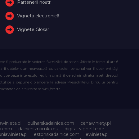
Partenerii noștri
Vigneta electronică
Vignete Glosar
fi prelucrate în vederea furnizării de servicii/oferte în temeiul art. 6
atarii datelor dumneavoastră cu caracter personal vor fi doar entități
lt pe baza interesului legitim urmărit de administrator, aveți dreptul
reptul de a depune o plângere la adresa Președintelui Biroului pentru
citatea de a furniza servicii/oferta.
awinieta.pl
bulharskadalnice.com
cenawiniety.pl
ky.com
dalnicniznamka.eu
digital-vignette.de
niawinieta.pl
estonskadalnice.com
ewinieta.pl