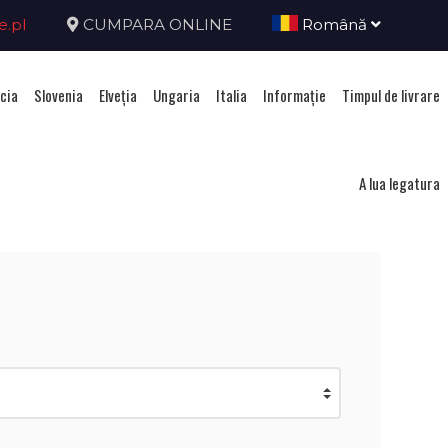
e.pl
CUMPARA ONLINE
Română
cia
Slovenia
Elveţia
Ungaria
Italia
Informație
Timpul de livrare
nia
A lua legatura