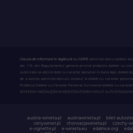
Clauza de informare în legătură cu GDPR
administratorul datelor dvs
sec. 1 lit. din Regulamentul general privind protecția datelor cu car
autorizate să obțină date cu caracter personal în baza legii, datele 
de a solicita administratorului accesul la datele cu caracter person
Protecția Datelor cu Caracter Personal, furnizarea datelor cu caracter 
JESTEŚMY NIEZALEŻNYM REJESTRATOREM OPŁAT AUTOSTRADO
austria-winieta.pl
austriawinieta.pl
bilet-autostr
cenywiniet.pl
chorwacjawinieta.pl
czechy-wi
e-vignette.pl
e-winieta.eu
edalnice.org
edal