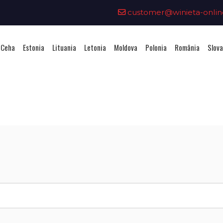
customer@winieta-onlin
 Ceha
Estonia
Lituania
Letonia
Moldova
Polonia
România
Slova
hiziționarea unei vignete - Leto