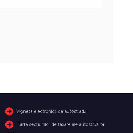
Vigneta electronică de autostradă
Harta secțiunilor de taxare ale autostrăzilor