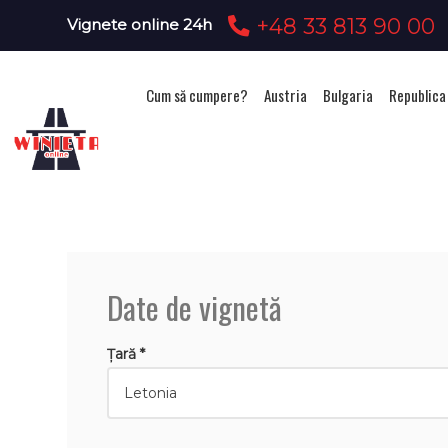
+48 33 813 90 00
Vignete online 24h
Cum să cumpere?
Austria
Bulgaria
Republica
Ac
Date de vignetă
Țară *