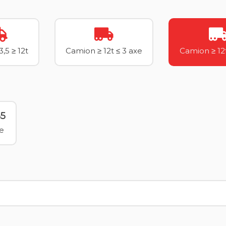
,5 ≥ 12t
Camion ≥ 12t ≤ 3 axe
Camion ≥ 12
65
le