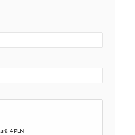
tară:
4 PLN