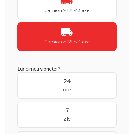
Camion ≥ 12t ≤ 3 axe
Camion ≥ 12t ≤ 4 axe
Lungimea vignetei *
24
ore
7
zile