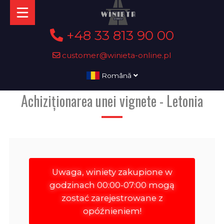
+48 33 813 90 00
customer@winieta-online.pl
Română
Achiziționarea unei vignete - Letonia
Uwaga, winiety zakupione w
godzinach 00:00-07:00 mogą
zostać zarejestrowane z
opóźnieniem!