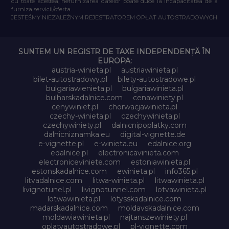
cu toate acestea, nefurnizarea datelor poate duce la incapacitatea de a
furniza servicii/oferta.
JESTEŚMY NIEZALEŻNYM REJESTRATOREM OPŁAT AUTOSTRADOWYCH
SUNTEM UN REGISTR DE TAXE INDEPENDENȚĂ ÎN
EUROPA:
austria-winieta.pl
austriawinieta.pl
bilet-autostradowy.pl
bilety-autostradowe.pl
bulgariawienieta.pl
bulgariawinieta.pl
bulharskadalnice.com
cenawiniety.pl
cenywiniet.pl
chorwacjawinieta.pl
czechy-winieta.pl
czechywinieta.pl
czechywiniety.pl
dalnicnipoplatky.com
dalnicniznamka.eu
digital-vignette.de
e-vignette.pl
e-winieta.eu
edalnice.org
edalnice.pl
electronicavinieta.com
electroniceviniete.com
estoniawinieta.pl
estonskadalnice.com
ewinieta.pl
info365.pl
litvadalnice.com
litwa-winieta.pl
litwawinieta.pl
livignotunel.pl
livignotunnel.com
lotvawinieta.pl
lotwawinieta.pl
lotysskadalnice.com
madarskadalnice.com
moldavskadalnice.com
moldawiawinieta.pl
najtanszewiniety.pl
oplatyautostradowe.pl
pl-vignette.com