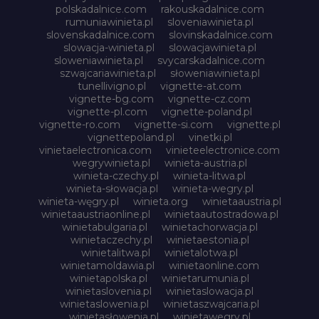
polskadalnice.com
rakouskadalnice.com
rumuniawinieta.pl
sloveniawinieta.pl
slovenskadalnice.com
slovinskadalnice.com
slowacja-winieta.pl
slowacjawinieta.pl
sloweniawinieta.pl
svycarskadalnice.com
szwajcariawinieta.pl
słoweniawinieta.pl
tunellivigno.pl
vignette-at.com
vignette-bg.com
vignette-cz.com
vignette-pl.com
vignette-poland.pl
vignette-ro.com
vignette-si.com
vignette.pl
vignettepoland.pl
vinetki.pl
vinietaelectronica.com
vinieteelectronice.com
wegrywinieta.pl
winieta-austria.pl
winieta-czechy.pl
winieta-litwa.pl
winieta-słowacja.pl
winieta-wegry.pl
winieta-węgry.pl
winieta.org
winietaaustria.pl
winietaaustriaonline.pl
winietaautostradowa.pl
winietabulgaria.pl
winietachorwacja.pl
winietaczechy.pl
winietaestonia.pl
winietalitwa.pl
winietalotwa.pl
winietamoldawia.pl
winietaonline.com
winietapolska.pl
winietarumunia.pl
winietaslovenia.pl
winietaslowacja.pl
winietaslowenia.pl
winietaszwajcaria.pl
winietasłowenia.pl
winietawegry.pl