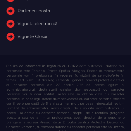
Partenerii noștri
Vigneta electronică
Vignete Glosar
Clauza de informare în legătură cu GDPR
administratorul datelor dvs.
personale este Feniqs.pl Prosta Spółka Akcyjna. Datele dumneavoastră
personale vor fi prelucrate în vederea furnizării de servicii/oferte în
temeiul art. 6 sec. 1 lit. din Regulamentul general privind protecția datelor
cu caracter personal din 27 aprilie 2016 ca interes legitim al
administratorului, destinatarii datelor dumneavoastră cu caracter
personal vor fi doar entități autorizate să obțină date cu caracter
personal în baza legii, datele dumneavoastră cu caracter personal stocate
vor fi pe o perioadă de 5 ani sau mai mult pe baza interesului legitim
urmărit de administrator, aveți dreptul de a solicita administratorului
accesul la datele cu caracter personal, dreptul de a rectifica ștergerea
acestora sau de a limita prelucrarea, aveți dreptul de a depune o
plângere la adresa Președintelui Biroului pentru Protecția Datelor cu
Caracter Personal, furnizarea datelor cu caracter personal este voluntară,