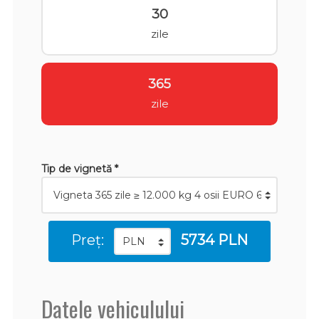
30
zile
365
zile
Tip de vignetă *
Preț:
5734 PLN
Datele vehiculului