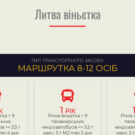
Литва віньєтка
ТИП ТРАНСПОРТНОГО ЗАСОБУ:
МАРШРУТКА 8-12 ОСІБ
1
К
РІК
тка > 9
Річна віньєтка > 9
Річна 
ських
пасажирських
паса
в <= 3,5 т
мікроавтобусів <= 3,5 т
мікроавто
min 4 axe
макс. 5 т М2 max 3 axe
макс. 5 