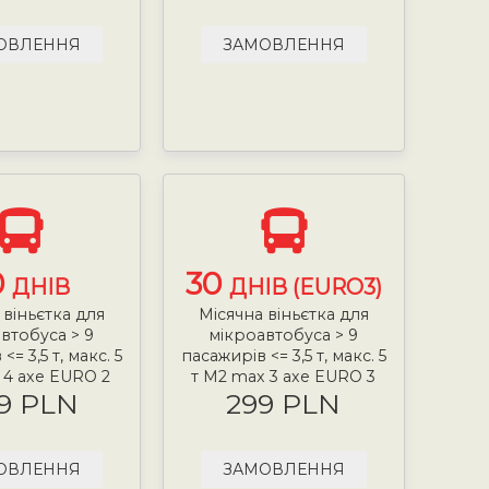
ОВЛЕННЯ
ЗАМОВЛЕННЯ
0
30
ДНІВ
ДНІВ (EURO3)
 віньєтка для
Місячна віньєтка для
втобуса > 9
мікроавтобуса > 9
<= 3,5 т, макс. 5
пасажирів <= 3,5 т, макс. 5
 4 axe EURO 2
т М2 max 3 axe EURO 3
9 PLN
299 PLN
ОВЛЕННЯ
ЗАМОВЛЕННЯ