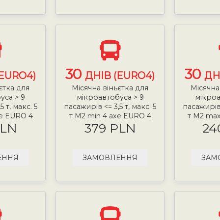
30
30
(EURO4)
ДНІВ (EURO4)
ДН
єтка для
Місячна віньєтка для
Місячна
уса > 9
мікроавтобуса > 9
мікроа
 т, макс. 5
пасажирів <= 3,5 т, макс. 5
пасажирів 
xe EURO 4
т М2 min 4 axe EURO 4
т М2 max
PLN
379 PLN
24
ЕННЯ
ЗАМОВЛЕННЯ
ЗАМ