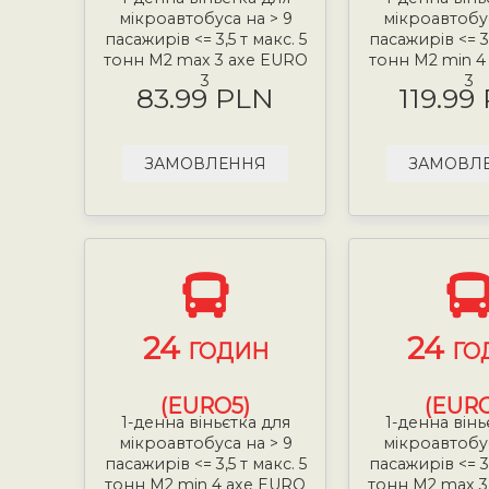
мікроавтобуса на > 9
мікроавтобус
пасажирів <= 3,5 т макс. 5
пасажирів <= 3,
тонн М2 max 3 axe EURO
тонн М2 min 4
3
3
83.99 PLN
119.99
ЗАМОВЛЕННЯ
ЗАМОВЛ
24
24
ГОДИН
ГО
(EURO5)
(EURO
1-денна віньєтка для
1-денна вінь
мікроавтобуса на > 9
мікроавтобус
пасажирів <= 3,5 т макс. 5
пасажирів <= 3,
тонн М2 min 4 axe EURO
тонн М2 max 3