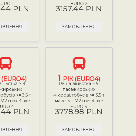
URO 1
EURO 2
.44 PLN
3157.44 PLN
ОВЛЕННЯ
ЗАМОВЛЕННЯ
1
 (EURO4)
РІК (EURO4)
віньєтка > 9
Річна віньєтка > 9
жирських
пасажирських
бусів <= 3,5 т
мікроавтобусів <= 3,5 т
т М2 max 3 axe
макс. 5 т М2 min 4 axe
URO 4
EURO 4
.44 PLN
3778.98 PLN
ОВЛЕННЯ
ЗАМОВЛЕННЯ