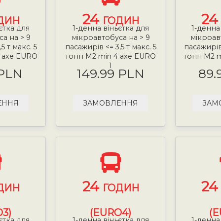
24
2
ДИН
ГОДИН
єтка для
1-денна віньєтка для
1-денна
а на > 9
мікроавтобуса на > 9
мікроав
5 т макс. 5
пасажирів <= 3,5 т макс. 5
пасажирів 
 axe EURO
тонн М2 min 4 axe EURO
тонн М2 
1
 PLN
149.99 PLN
89.
ЕННЯ
ЗАМОВЛЕННЯ
ЗАМ
24
2
ДИН
ГОДИН
3)
(EURO4)
(E
єтка для
1-денна віньєтка для
1-денна