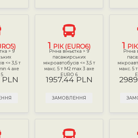
1
1
URO5)
РІК (EURO6)
РІК
тка > 9
Річна віньєтка > 9
Річна 
ських
пасажирських
паса
в <= 3,5 т
мікроавтобусів <= 3,5 т
мікроавто
min 4 axe
макс. 5 т М2 max 3 axe
макс. 5 
 5
EURO 6
E
9 PLN
1957.44 PLN
2989
ЕННЯ
ЗАМОВЛЕННЯ
ЗАМ