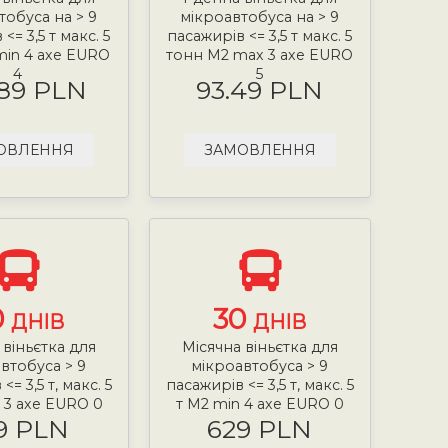
тобуса на > 9
мікроавтобуса на > 9
<= 3,5 т макс. 5
пасажирів <= 3,5 т макс. 5
min 4 axe EURO
тонн М2 max 3 axe EURO
4
5
.89 PLN
93.49 PLN
ОВЛЕННЯ
ЗАМОВЛЕННЯ
0
30
ДНІВ
ДНІВ
 віньєтка для
Місячна віньєтка для
втобуса > 9
мікроавтобуса > 9
<= 3,5 т, макс. 5
пасажирів <= 3,5 т, макс. 5
 3 axe EURO 0
т М2 min 4 axe EURO 0
9 PLN
629 PLN