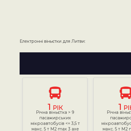
Електронні віньєтки для Литви:
1
1
РІК
РІ
Річна віньєтка > 9
Річна віньє
пасажирських
пасажир
мікроавтобусів <= 3,5 т
мікроавтобусі
макс. 5 т М2 max 3 axe
макс. 5 т М2 