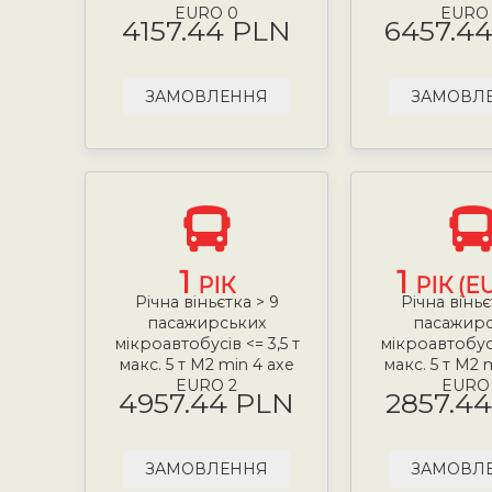
EURO 0
EURO
4157.44 PLN
6457.4
ЗАМОВЛЕННЯ
ЗАМОВЛ
1
1
РІК
РІК (E
Річна віньєтка > 9
Річна віньє
пасажирських
пасажир
мікроавтобусів <= 3,5 т
мікроавтобусі
макс. 5 т М2 min 4 axe
макс. 5 т М2 
EURO 2
EURO
4957.44 PLN
2857.4
ЗАМОВЛЕННЯ
ЗАМОВЛ