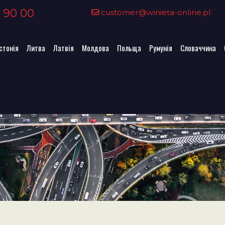
 90 00
customer@winieta-online.pl
стонія
Литва
Латвія
Молдова
Польща
Румунія
Словаччина