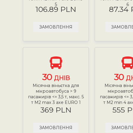
5
6
106.89 PLN
87.34
ЗАМОВЛЕННЯ
ЗАМОВЛ
30
30
ДНІВ
Д
Місячна віньєтка для
Місячна вінь
мікроавтобуса > 9
мікроавтоб
пасажирів <= 3,5 т, макс. 5
пасажирів <= 3,5
т М2 max 3 axe EURO 1
т М2 min 4 a
369 PLN
555 
ЗАМОВЛЕННЯ
ЗАМОВЛ