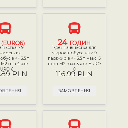
24
 (EURO6)
ГОДИН
віньєтка > 9
1-денна віньєтка для
жирських
мікроавтобуса на > 9
бусів <= 3,5 т
пасажирів <= 3,5 т макс. 5
т М2 min 4 axe
тонн М2 max 3 axe EURO
URO 6
0
.89 PLN
116.99 PLN
ОВЛЕННЯ
ЗАМОВЛЕННЯ