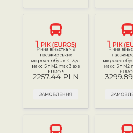
1
1
РІК (EURO5)
РІК (E
Річна віньєтка > 9
Річна віньє
пасажирських
пасажир
мікроавтобусів <= 3,5 т
мікроавтобусі
макс. 5 т М2 max 3 axe
макс. 5 т М2 
EURO 5
EURO
2257.44 PLN
3299.8
ЗАМОВЛЕННЯ
ЗАМОВЛ