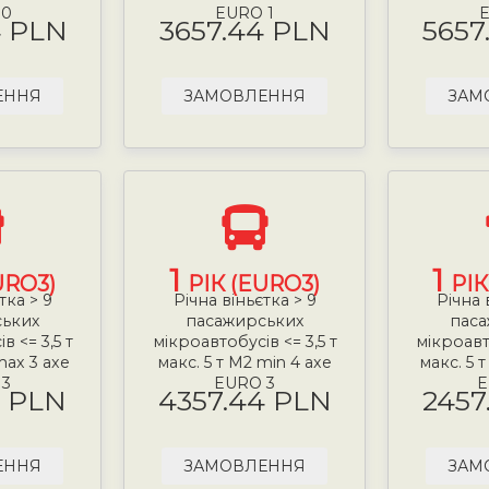
 0
EURO 1
E
4 PLN
3657.44 PLN
5657
ЕННЯ
ЗАМОВЛЕННЯ
ЗАМ
1
1
URO3)
РІК (EURO3)
РІК
тка > 9
Річна віньєтка > 9
Річна 
ських
пасажирських
паса
в <= 3,5 т
мікроавтобусів <= 3,5 т
мікроавто
max 3 axe
макс. 5 т М2 min 4 axe
макс. 5 
 3
EURO 3
E
4 PLN
4357.44 PLN
2457
ЕННЯ
ЗАМОВЛЕННЯ
ЗАМ