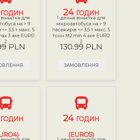
4
24
ГОДИН
ГОДИН
 віньєтка для
1-денна віньєтка для
тобуса на > 9
мікроавтобуса на > 9
<= 3,5 т макс. 5
пасажирів <= 3,5 т макс. 5
max 3 axe EURO
тонн М2 min 4 axe EURO
2
2
99 PLN
130.99 PLN
ОВЛЕННЯ
ЗАМОВЛЕННЯ
4
24
ГОДИН
ГОДИН
URO4)
(EURO5)
 віньєтка для
1-денна віньєтка для