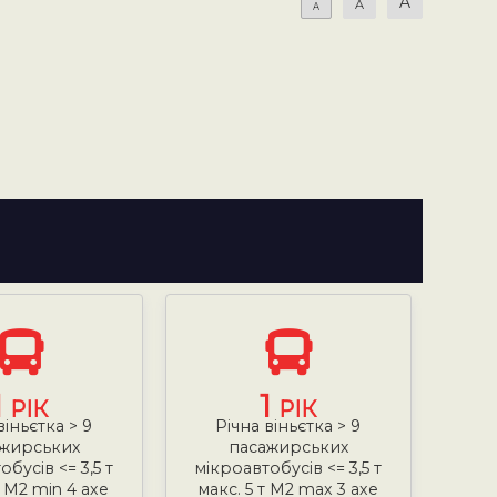
A
A
A
1
1
РІК
РІК
віньєтка > 9
Річна віньєтка > 9
жирських
пасажирських
бусів <= 3,5 т
мікроавтобусів <= 3,5 т
т М2 min 4 axe
макс. 5 т М2 max 3 axe