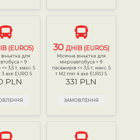
30
ІВ (EURO5)
ДНІВ (EURO5)
 віньєтка для
Місячна віньєтка для
втобуса > 9
мікроавтобуса > 9
<= 3,5 т, макс. 5
пасажирів <= 3,5 т, макс. 5
 3 axe EURO 5
т М2 min 4 axe EURO 5
0 PLN
331 PLN
ОВЛЕННЯ
ЗАМОВЛЕННЯ