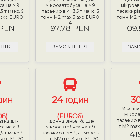
а на > 9
мікроавтобуса на > 9
мікроав
5 т макс. 5
пасажирів <= 3,5 т макс. 5
пасажирів 
 axe EURO
тонн М2 max 3 axe EURO
тонн М2 
4
 PLN
97.78 PLN
109
ЕННЯ
ЗАМОВЛЕННЯ
ЗАМ
24
3
ДИН
ГОДИН
Місячна
мікроа
6)
(EURO6)
пасажирів 
єтка для
1-денна віньєтка для
т М2 max
а на > 9
мікроавтобуса на > 9
41
5 т макс. 5
пасажирів <= 3,5 т макс. 5
 axe EURO
тонн М2 min 4 axe EURO