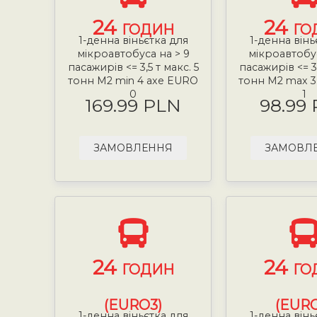
24
24
ГОДИН
ГО
1-денна віньєтка для
1-денна вінь
мікроавтобуса на > 9
мікроавтобус
пасажирів <= 3,5 т макс. 5
пасажирів <= 3,
тонн М2 min 4 axe EURO
тонн М2 max 3
0
1
169.99 PLN
98.99
ЗАМОВЛЕННЯ
ЗАМОВЛ
24
24
ГОДИН
ГО
(EURO3)
(EURO
1-денна віньєтка для
1-денна вінь