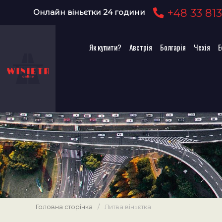
+48 33 813
Онлайн віньєтки 24 години
Як купити?
Австрія
Болгарія
Чехія
Е
Головна сторінка
/
Литва віньєтка