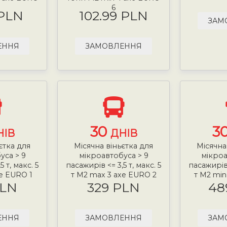
6
 PLN
102.99 PLN
ЗАМ
ЕННЯ
ЗАМОВЛЕННЯ
30
3
НІВ
ДНІВ
єтка для
Місячна віньєтка для
Місячна
уса > 9
мікроавтобуса > 9
мікроа
 т, макс. 5
пасажирів <= 3,5 т, макс. 5
пасажирів 
xe EURO 1
т М2 max 3 axe EURO 2
т М2 min
PLN
329 PLN
48
ЕННЯ
ЗАМОВЛЕННЯ
ЗАМ