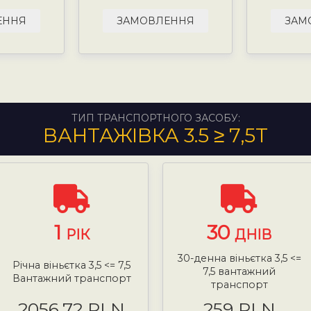
ЕННЯ
ЗАМОВЛЕННЯ
ЗАМ
ТИП ТРАНСПОРТНОГО ЗАСОБУ:
ВАНТАЖІВКА 3.5 ≥ 7,5Т
1
30
РІК
ДНІВ
30-денна віньєтка 3,5 <=
Річна віньєтка 3,5 <= 7,5
7,5 вантажний
Вантажний транспорт
транспорт
2056.72 PLN
259 PLN