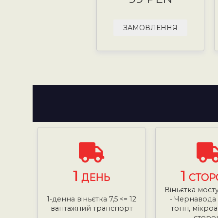
ЗАМОВЛЕННЯ
1
1
ДЕНЬ
СТОР
Віньєтка мост
1-денна віньєтка 7,5 <= 12
- Чернавода <
вантажний транспорт
тонн, мікроа
сторо