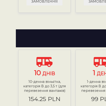
ЗАМОВЛЕННЯ
ЗАМОВЛ
10
1
ДНІВ
ДЕ
10-денна віньєтка,
1-денна ві
категорія В до 3,5 т (для
категорія В до
перевезення вантажів)
перевезення 
154.25 PLN
99 P