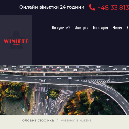
+48 33 813
Онлайн віньєтки 24 години
Як купити?
Австрія
Болгарія
Чехія
Е
Головна сторінка
/
Румунія віньєтка