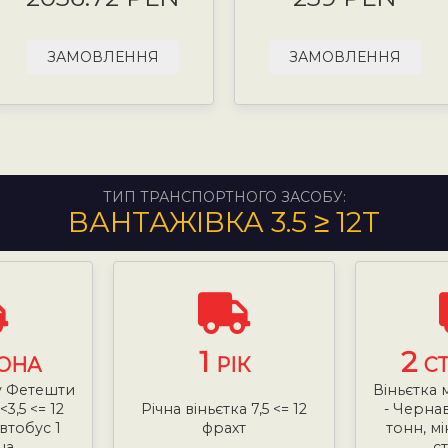
ЗАМОВЛЕННЯ
ЗАМОВЛЕННЯ
ТИП ТРАНСПОРТНОГО ЗАСОБУ:
ВАНТАЖІВКА 3.5 ≥ 12Т
1
2
ОНА
РІК
С
у Фетешти
Віньєтка
3,5 <= 12
Річна віньєтка 7,5 <= 12
- Чернав
втобус 1
фрахт
тонн, м
на
с