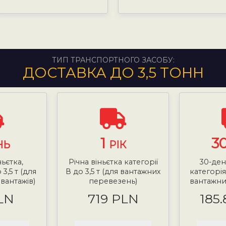
ТИП ТРАНСПОРТНОГО ЗАСОБУ:
ДОСТАВКА ДО 3,5 ТОНН
1
3
НЬ
РІК
ньєтка,
Річна віньєтка категорії
30-ден
 3,5 т (для
В до 3,5 т (для вантажних
категорія 
вантажів)
перевезень)
вантажни
LN
719 PLN
185