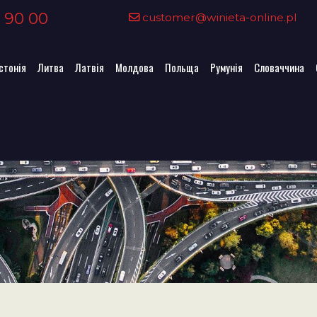
 90 00
customer@winieta-online.pl
стонія
Литва
Латвія
Молдова
Польща
Румунія
Словаччина