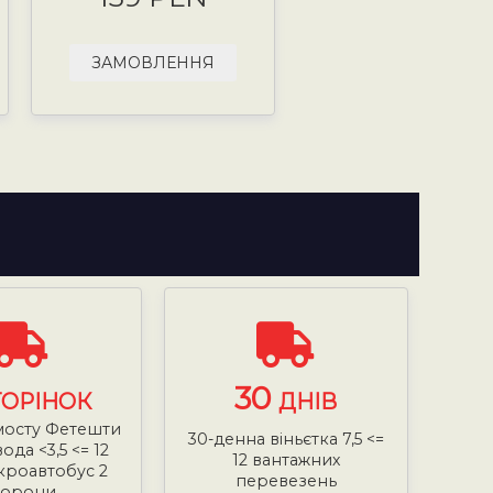
ЗАМОВЛЕННЯ
30
ТОРІНОК
ДНІВ
 мосту Фетешти
30-денна віньєтка 7,5 <=
ода <3,5 <= 12
12 вантажних
ікроавтобус 2
перевезень
торони