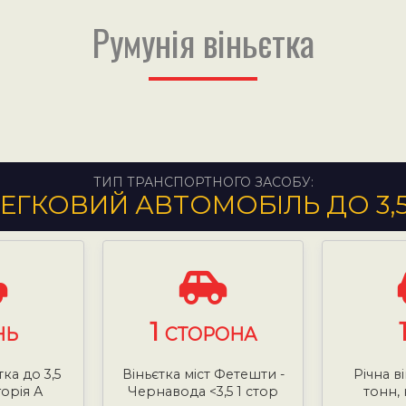
Румунія віньєтка
ТИП ТРАНСПОРТНОГО ЗАСОБУ:
ЕГКОВИЙ АВТОМОБІЛЬ ДО 3,
1
НЬ
СТОРОНА
тка до 3,5
Віньєтка міст Фетешти -
Річна ві
горія А
Чернавода <3,5 1 стор
тонн, 