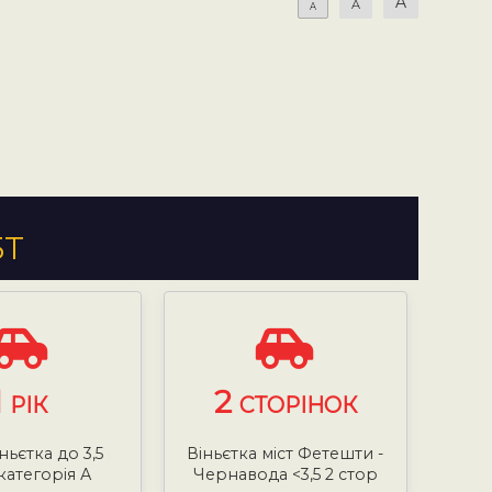
A
A
A
5Т
1
2
РІК
СТОРІНОК
ньєтка до 3,5
Віньєтка міст Фетешти -
категорія А
Чернавода <3,5 2 стор