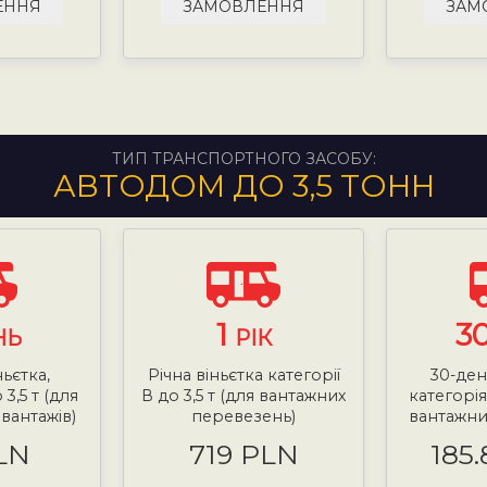
ЕННЯ
ЗАМОВЛЕННЯ
ЗАМ
ТИП ТРАНСПОРТНОГО ЗАСОБУ:
АВТОДОМ ДО 3,5 ТОНН
1
3
НЬ
РІК
ньєтка,
Річна віньєтка категорії
30-ден
 3,5 т (для
В до 3,5 т (для вантажних
категорія 
вантажів)
перевезень)
вантажни
LN
719 PLN
185