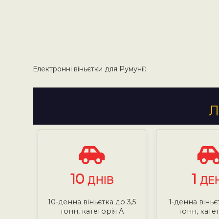
Електронні віньєтки для Румунії:
Л
10
1
ДНІВ
ДЕ
10-денна віньєтка до 3,5
1-денна віньє
тонн, категорія А
тонн, кате