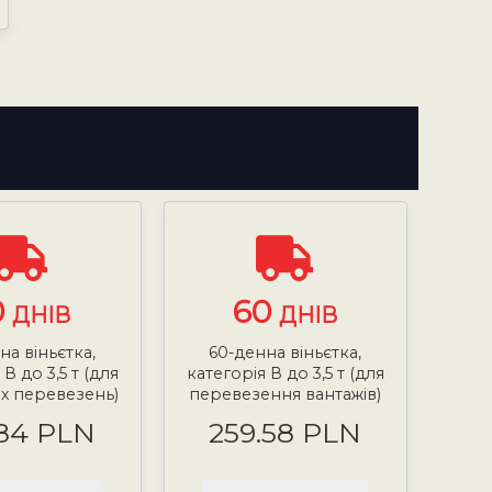
0
60
ДНІВ
ДНІВ
на віньєтка,
60-денна віньєтка,
В до 3,5 т (для
категорія В до 3,5 т (для
х перевезень)
перевезення вантажів)
.84 PLN
259.58 PLN