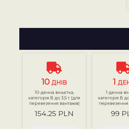
10
1
ДНІВ
ДЕ
10-денна віньєтка,
1-денна ві
категорія В до 3,5 т (для
категорія В до
перевезення вантажів)
перевезення 
154.25 PLN
99 P